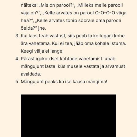
näiteks: „Mis on parool?“, „Milleks meile parooli
vaja on?“, „Kelle arvates on parool O-O-O-O väga
hea?“, „Kelle arvates tohib sõbrale oma parooli
öelda?“ jne.
Kui laps teab vastust, siis peab ta kellegagi kohe
ära vahetama. Kui ei tea, jääb oma kohale istuma.
Keegi välja ei lange.
Pärast igakordset kohtade vahetamist lubab
mängujuht lastel küsimusele vastata ja arvamust
avaldada.
Mängujuht peaks ka ise kaasa mängima!