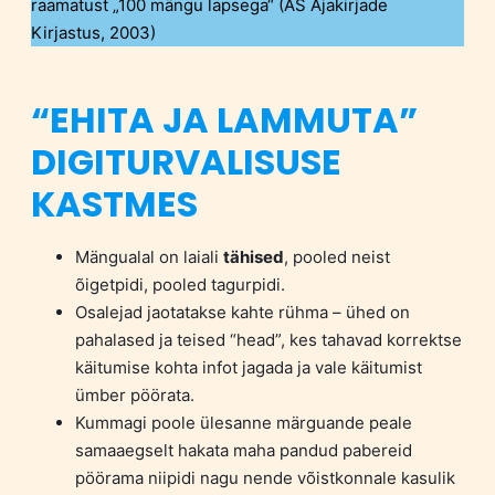
raamatust „100 mängu lapsega“ (AS Ajakirjade
Kirjastus, 2003)
“EHITA JA LAMMUTA”
DIGITURVALISUSE
KASTMES
Mängualal on laiali
tähised
, pooled neist
õigetpidi, pooled tagurpidi.
Osalejad jaotatakse kahte rühma – ühed on
pahalased ja teised “head”, kes tahavad korrektse
käitumise kohta infot jagada ja vale käitumist
ümber pöörata.
Kummagi poole ülesanne märguande peale
samaaegselt hakata maha pandud pabereid
pöörama niipidi nagu nende võistkonnale kasulik