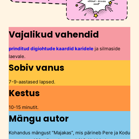
Vajalikud vahendid
prinditud digiohtude kaardid karidele
ja silmaside
laevale.
Sobiv vanus
7-9-aastased lapsed.
Kestus
10-15 minutit.
Mängu autor
Kohandus mängust “Majakas”, mis pärineb Pere ja Kodu