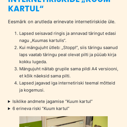
KARTUL“
Eesmärk on arutleda erinevate internetiriskide üle.
Lapsed seisavad ringis ja annavad täringut edasi
nagu „Kuumas kartulis“.
Kui mängujuht ütleb: „Stopp!“, siis täringu saanud
laps vaatab täringu peal olevat pilti ja püüab kirja
kokku lugeda.
Mängujuht näitab grupile sama pildi A4 versiooni,
et kõik näeksid sama pilti.
Lapsed jagavad iga internetiriski teemal mõtteid
ja kogemusi.
Isiklike andmete jagamise “Kuum kartul”
6 erineva riski “Kuum kartul”