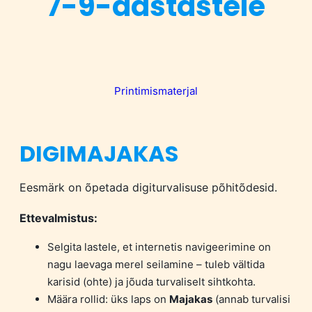
7-9-aastastele
Printimismaterjal
DIGIMAJAKAS
Eesmärk on õpetada digiturvalisuse põhitõdesid.
Ettevalmistus:
Selgita lastele, et internetis navigeerimine on
nagu laevaga merel seilamine – tuleb vältida
karisid (ohte) ja jõuda turvaliselt sihtkohta.
Määra rollid: üks laps on
Majakas
(annab turvalisi