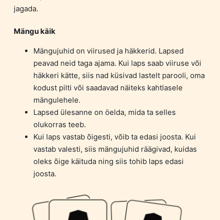
jagada.
Mängu käik
Mängujuhid on viirused ja häkkerid. Lapsed
peavad neid taga ajama. Kui laps saab viiruse või
häkkeri kätte, siis nad küsivad lastelt parooli, oma
kodust pilti või saadavad näiteks kahtlasele
mängulehele.
Lapsed ülesanne on öelda, mida ta selles
olukorras teeb.
Kui laps vastab õigesti, võib ta edasi joosta. Kui
vastab valesti, siis mängujuhid räägivad, kuidas
oleks õige käituda ning siis tohib laps edasi
joosta.