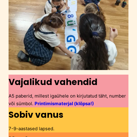
Vajalikud vahendid
A5 paberid, millest igaühele on kirjutatud täht, number
või sümbol.
Printimismaterjal (klõpsa!)
Sobiv vanus
7-9-aastased lapsed.