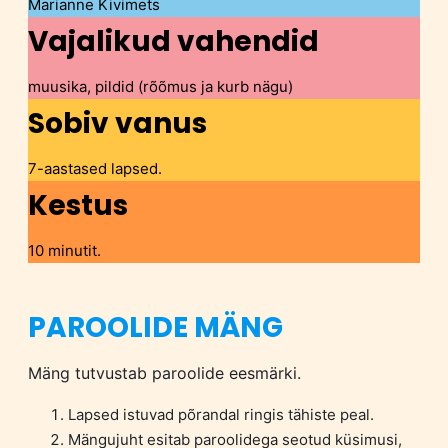
Marianne Kivimets
Vajalikud vahendid
muusika, pildid (rõõmus ja kurb nägu)
Sobiv vanus
7-aastased lapsed.
Kestus
10 minutit.
PAROOLIDE MÄNG
Mäng tutvustab paroolide eesmärki.
Lapsed istuvad põrandal ringis tähiste peal.
Mängujuht esitab paroolidega seotud küsimusi,