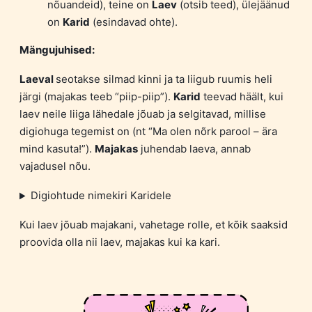
nõuandeid), teine on
Laev
(otsib teed), ülejäänud
on
Karid
(esindavad ohte).
Mängujuhised:
Laeval
seotakse silmad kinni ja ta liigub ruumis heli
järgi (majakas teeb “piip-piip”).
Karid
teevad häält, kui
laev neile liiga lähedale jõuab ja selgitavad, millise
digiohuga tegemist on (nt “Ma olen nõrk parool – ära
mind kasuta!”).
Majakas
juhendab laeva, annab
vajadusel nõu.
Digiohtude nimekiri Karidele
Kui laev jõuab majakani, vahetage rolle, et kõik saaksid
proovida olla nii laev, majakas kui ka kari.