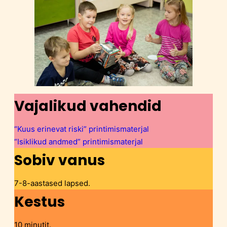
Vajalikud vahendid
“Kuus erinevat riski” printimismaterjal
“Isiklikud andmed” printimismaterjal
Sobiv vanus
7-8-aastased lapsed.
Kestus
10 minutit.