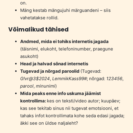
on.
Mäng kestab mängujuhi märguandeni – siis
vahetatakse rollid.
Võimalikud tähised
Andmed, mida ei tohiks internetis jagada
(täisnimi, elukoht, telefoninumber, praegune
asukoht)
Head ja halvad sõnad internetis
Tugevad ja nõrgad paroolid
(Tugevad:
G!vr@3$2024
,
LemmikKass99#
; nõrgad:
123456
,
parool
,
minunimi
)
Mida peaks enne info uskuma jäämist
kontrollima:
kes on teksti/video autor; kuupäev;
kas see tekitab sinus nii tugevat emotsiooni, et
tahaks infot kontrollimata kohe seda edasi jagada;
äkki see on üldse naljaleht?