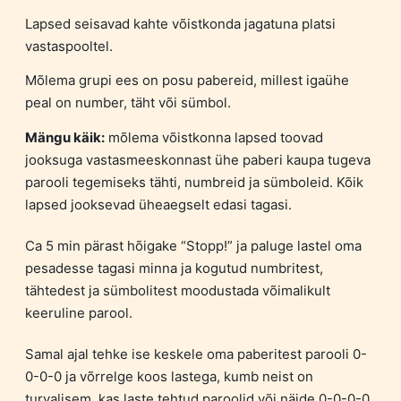
Lapsed seisavad kahte võistkonda jagatuna platsi
vastaspooltel.
Mõlema grupi ees on posu pabereid, millest igaühe
peal on number, täht või sümbol.
Mängu käik:
mõlema võistkonna lapsed toovad
jooksuga vastasmeeskonnast ühe paberi kaupa tugeva
parooli tegemiseks tähti, numbreid ja sümboleid. Kõik
lapsed jooksevad üheaegselt edasi tagasi.
Ca 5 min pärast hõigake “Stopp!” ja paluge lastel oma
pesadesse tagasi minna ja kogutud numbritest,
tähtedest ja sümbolitest moodustada võimalikult
keeruline parool.
Samal ajal tehke ise keskele oma paberitest parooli 0-
0-0-0 ja võrrelge koos lastega, kumb neist on
turvalisem, kas laste tehtud paroolid või näide 0-0-0-0.