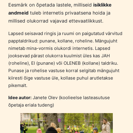
Eesmärk on õpetada lastele, milliseid
isiklikke
andmeid
tuleb internetis privaatsena hoida ja
millised olukorrad vajavad ettevaatlikkust.
Lapsed seisavad ringis ja ruumi on paigutatud värvitud
papptaldrikud: punane, kollane, roheline. Mängujuht
nimetab mina-vormis olukordi internetis. Lapsed
jooksevad pärast olukorra kuulmist üles kas JAH
(roheline), EI (punane) või OLENEB (kollane) taldriku.
Punase ja rohelise vastuse korral selgitab mängujuht
kiiresti õige vastuse üle, kollase puhul arutletakse
pikemalt.
Idee autor:
Janete Olev (koolieelse lasteasutuse
õpetaja eriala tudeng)