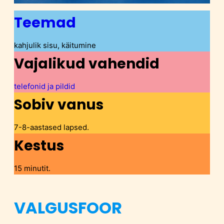
Teemad
kahjulik sisu, käitumine
Vajalikud vahendid
telefonid ja pildid
Sobiv vanus
7-8-aastased lapsed.
Kestus
15 minutit.
VALGUSFOOR