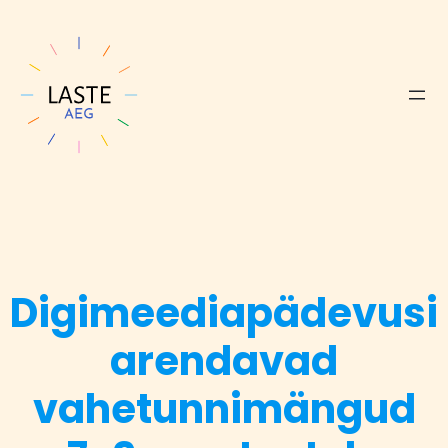
Digimeediapädevusi
arendavad
vahetunnimängud