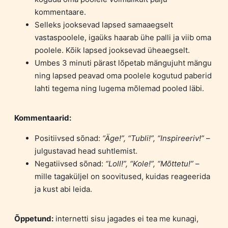
kommentaare.
Selleks jooksevad lapsed samaaegselt
vastaspoolele, igaüks haarab ühe palli ja viib oma
poolele. Kõik lapsed jooksevad üheaegselt.
Umbes 3 minuti pärast lõpetab mängujuht mängu
ning lapsed peavad oma poolele kogutud paberid
lahti tegema ning lugema mõlemad pooled läbi.
Kommentaarid:
Positiivsed sõnad:
“Äge!”, “Tubli!”, “Inspireeriv!”
–
julgustavad head suhtlemist.
Negatiivsed sõnad:
“Loll!”, “Kole!”, “Mõttetu!”
–
mille tagaküljel on soovitused, kuidas reageerida
ja kust abi leida.
Õppetund:
internetti sisu jagades ei tea me kunagi,