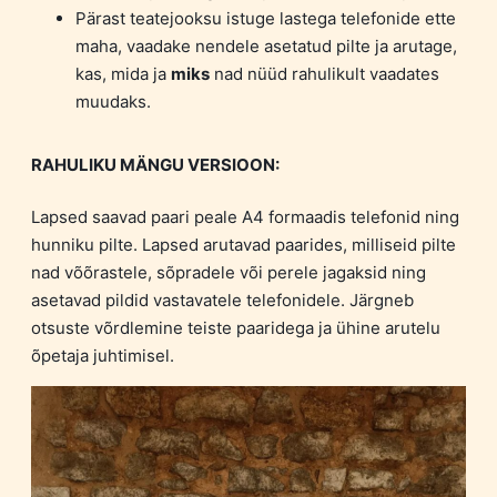
Pärast teatejooksu istuge lastega telefonide ette
maha, vaadake nendele asetatud pilte ja arutage,
kas, mida ja
miks
nad nüüd rahulikult vaadates
muudaks.
RAHULIKU MÄNGU VERSIOON:
Lapsed saavad paari peale A4 formaadis telefonid ning
hunniku pilte. Lapsed arutavad paarides, milliseid pilte
nad võõrastele, sõpradele või perele jagaksid ning
asetavad pildid vastavatele telefonidele. Järgneb
otsuste võrdlemine teiste paaridega ja ühine arutelu
õpetaja juhtimisel.