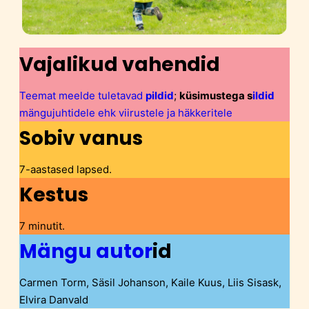
Vajalikud vahendid
Teemat meelde tuletavad
pildid
;
küsimustega s
ildid
mängujuhtidele ehk viirustele ja häkkeritele
Sobiv vanus
7-aastased lapsed.
Kestus
7 minutit.
Mängu autor
id
Carmen Torm, Säsil Johanson, Kaile Kuus, Liis Sisask,
Elvira Danvald