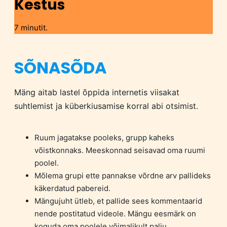
Kestus
7 minutit.
SÕNASÕDA
Mäng aitab lastel õppida internetis viisakat
suhtlemist ja küberkiusamise korral abi otsimist.
Ruum jagatakse pooleks, grupp kaheks
võistkonnaks. Meeskonnad seisavad oma ruumi
poolel.
Mõlema grupi ette pannakse võrdne arv pallideks
käkerdatud pabereid.
Mängujuht ütleb, et pallide sees kommentaarid
nende postitatud videole. Mängu eesmärk on
koguda oma poolele võimalikult palju