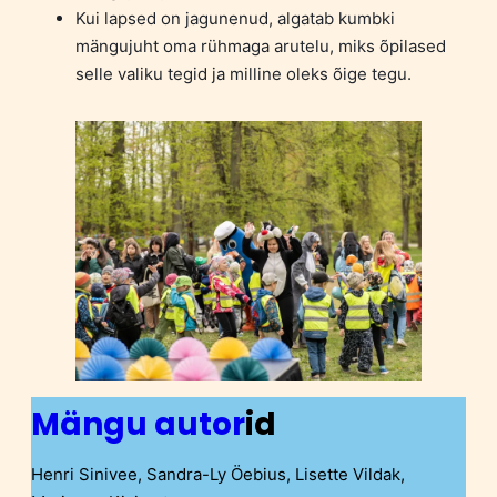
Kui lapsed on jagunenud, algatab kumbki
mängujuht oma rühmaga arutelu, miks õpilased
selle valiku tegid ja milline oleks õige tegu.
Mängu autor
id
Henri Sinivee, Sandra-Ly Öebius, Lisette Vildak,