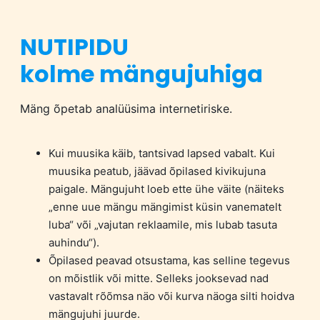
NUTIPIDU
kolme mängujuhiga
Mäng õpetab analüüsima internetiriske.
Kui muusika käib, tantsivad lapsed vabalt. Kui
muusika peatub, jäävad õpilased kivikujuna
paigale. Mängujuht loeb ette ühe väite (näiteks
„enne uue mängu mängimist küsin vanematelt
luba“ või „vajutan reklaamile, mis lubab tasuta
auhindu“).
Õpilased peavad otsustama, kas selline tegevus
on mõistlik või mitte. Selleks jooksevad nad
vastavalt rõõmsa näo või kurva näoga silti hoidva
mängujuhi juurde.