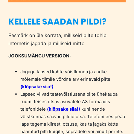
KELLELE SAADAN PILDI?
Eesmärk on üle korrata, milliseid pilte tohib
internetis jagada ja milliseid mitte.
JOOKSUMÄNGU VERSIOON:
Jagage lapsed kahte võistkonda ja andke
mõlemale tiimile võrdne arv erinevaid pilte
(klõpsake siia!)
Lapsed viivad teatevõistlusena pilte ühekaupa
ruumi teises otsas asuvatele A3 formaadis
telefonidele
(klõpsake siia!)
kuni nende
võistkonnas saavad pildid otsa. Telefoni ees peab
laps tegema kiiresti otsuse, kas ta jagaks kätte
haaratud pilti kõigile, sõpradele või ainult perele.