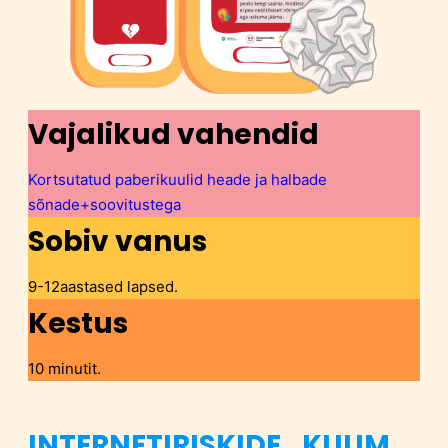
Vajalikud vahendid
Kortsutatud paberikuulid heade ja halbade
sõnade+soovitustega
Sobiv vanus
9-12aastased lapsed.
Kestus
10 minutit.
INTERNETIRISKIDE „KUUM