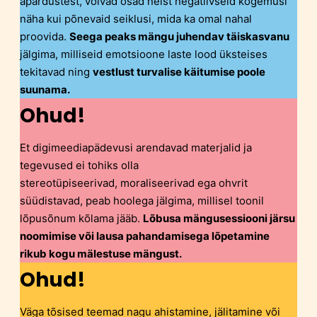
äpardustest, võivad osad neist negatiivseid kogemusi
näha kui põnevaid seiklusi, mida ka omal nahal
proovida.
Seega peaks mängu juhendav täiskasvanu
jälgima, milliseid emotsioone laste lood üksteises
tekitavad ning
vestlust turvalise käitumise poole
suunama.
Ohud!
Et digimeediapädevusi arendavad materjalid ja
tegevused ei tohiks olla
stereotüpiseerivad, moraliseerivad ega ohvrit
süüdistavad, peab hoolega jälgima, millisel toonil
lõpusõnum kõlama jääb.
Lõbusa mängusessiooni järsu
noomimise või lausa pahandamisega lõpetamine
rikub kogu mälestuse mängust.
Ohud!
Väga tõsised teemad nagu ahistamine, jälitamine või