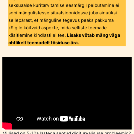
seksuaalse kuritarvitamise eesmärgil peibutamine ei
sobi mängulistesse situatsioonidesse juba ainuüksi
sellepärast, et mänguline tegevus peaks pakkuma
kõigile köitvaid aspekte, mida selliste teemade
käsitlemine kindlasti ei tee.
Lisaks võtab mäng väga
ohtlikelt teemadelt tõsiduse ära.
Millised on 5-10a lastega seotud digiturvalisuse probleemid?