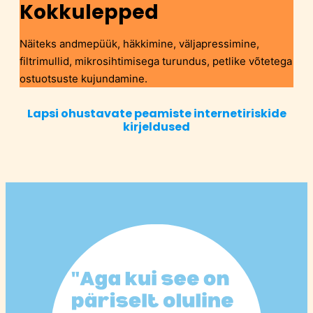
Kokkulepped
Näiteks andmepüük, häkkimine, väljapressimine,
filtrimullid, mikrosihtimisega turundus, petlike võtetega
ostuotsuste kujundamine.
Lapsi ohustavate peamiste internetiriskide
kirjeldused