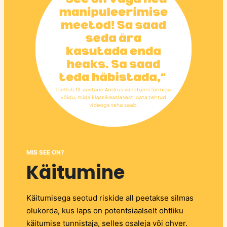
MIS SEE ON?
Käitumine
Käitumisega seotud riskide all peetakse silmas
olukorda, kus laps on potentsiaalselt ohtliku
käitumise tunnistaja, selles osaleja või ohver.