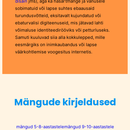
disain
jms), aga ka hasartmänge ja vanusele
sobimatuid või lapse suhtes ebaausaid
turundusvõtteid, eksitavalt kujundatud või
ebaturvalisi digiteenuseid, mis jätavad lahti
võimaluse identiteedirööviks või petturluseks.
Samuti kuuluvad siia alla kokkulepped, mille
eesmärgiks on inimkaubandus või lapse
väärkohtlemise voogesitus internetis.
Mängude kirjeldused
mängud 5-8-aastastele
mängud 9-10-aastastele