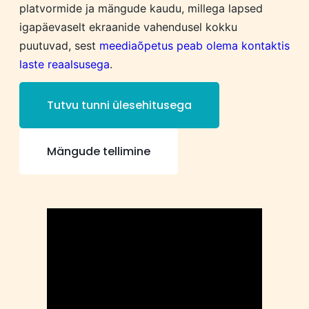
platvormide ja mängude kaudu, millega lapsed
igapäevaselt ekraanide vahendusel kokku
puutuvad, sest
meediaõpetus peab olema kontaktis
laste reaalsusega
.
Tutvu tunni ülesehitusega
Mängude tellimine