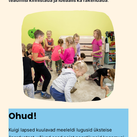
teadmisi kinnistada ja ideaalis ka rakendada
.
Ohud!
Kuigi lapsed kuulavad meeleldi lugusid üksteise