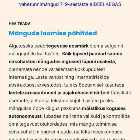
vahetunnimängud 7-9-aastastele
IDEELAEGAS
HEA TEADA
Mängude loomise põhitõed
Algatuseks peab
tegevuse eesmärk
olema selge nii
mängujuhile kui lastele.
Kõik lapsed peavad saama
eakohastes mängudes algusest lõpuni osaleda
,
olenemata nende varasemast kokkupuutest
internetiga. Laste vanust ning internetiriskide
abstraktsust arvestades, tuleks õpetamisel kasutada
lastele arusaadavaid ja asjakohaseid näiteid
füüsiliste
esemete, piltide ja tekstide kujul. Lastele peaks
mängulise õppe käigus pakkuma
mõistlikus koguses
autonoomsust
, lubades neil teha valikuid ja kontrollida
oma tegevust olukordades, mis mängu toimimise
seisukohalt midagi ei muuda, näiteks meeskondade
moodustamisel. Kuna piirkonniti võivad sama vanade