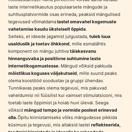
laste internetikasutus populaarsete mängude ja
suhtlusplatvormide osas erineda, peaksid mängulised
tegevused võimaldama
lastel omavahel kogemuste
vahetamise kaudu üksteiselt õppida
.
Selleks, et ideede jagamist julgustada,
tuleb luua
usalduslik ja toetav õhkkond
, mille esmatähtis
komponent on mängu juhtiva
täiskasvanu
hinnanguvaba ja positiivne suhtumine laste
internetikogemustesse.
Mängud võiksid pakkuda
mõistlikus koguses väljakutseid
, mille suund peaks
olema koostööd soodustav ja gruppi ühendav.
Tunnikavas peaks olema tegevusi, mis pakuvad
vaheldumisi nii füüsilist kui vaimset stimulatsiooni, mis
toetab laste õppimist ja hoiab huvi üleval. Seega
võiksid
mängud tempo ja vormide poolest erinevad
olla.
Õpitu kinnistamiseks võiks mängudesse pikkida
küsimusi ja tegevusi, mis aitaksid lastel
reflekteerida,