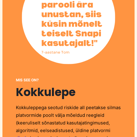
MIS SEE ON?
Kokkulepe
Kokkuleppega seotud riskide all peetakse silmas
platvormide poolt välja mõeldud reegleid
(keeruliselt sõnastatud kasutajatingimused,
algoritmid, eelseadistused, üldine platvormi