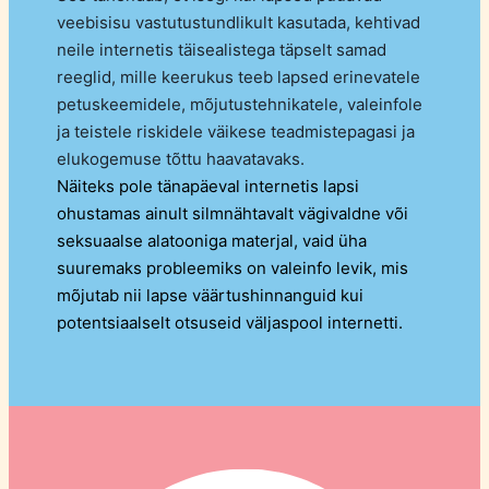
veebisisu vastutustundlikult kasutada, kehtivad
neile internetis täisealistega täpselt samad
reeglid, mille keerukus teeb lapsed erinevatele
petuskeemidele, mõjutustehnikatele, valeinfole
ja teistele riskidele väikese teadmistepagasi ja
elukogemuse tõttu haavatavaks.
Näiteks pole tänapäeval internetis lapsi
ohustamas ainult silmnähtavalt vägivaldne või
seksuaalse alatooniga materjal, vaid üha
suuremaks probleemiks on valeinfo levik, mis
mõjutab nii lapse väärtushinnanguid kui
potentsiaalselt otsuseid väljaspool internetti.