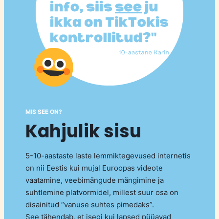
MIS SEE ON?
Kahjulik sisu
5-10-aastaste laste lemmiktegevused internetis
on nii Eestis kui mujal Euroopas videote
vaatamine, veebimängude mängimine ja
suhtlemine platvormidel, millest suur osa on
disainitud “vanuse suhtes pimedaks”.
See tähendab, et isegi kui lapsed püüavad