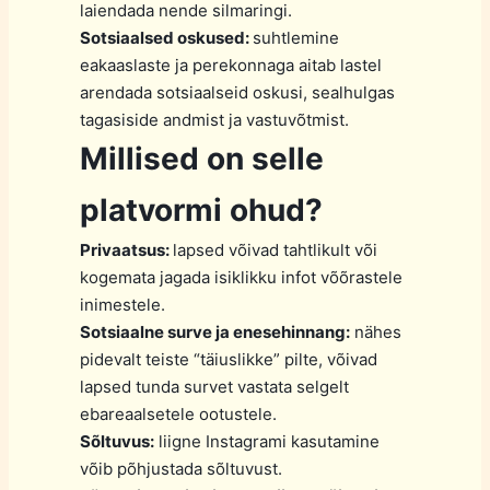
laiendada nende silmaringi.
Sotsiaalsed oskused:
suhtlemine
eakaaslaste ja perekonnaga aitab lastel
arendada sotsiaalseid oskusi, sealhulgas
tagasiside andmist ja vastuvõtmist.
Millised on selle
platvormi ohud?
Privaatsus:
lapsed võivad tahtlikult või
kogemata jagada isiklikku infot võõrastele
inimestele.
Sotsiaalne surve ja enesehinnang:
nähes
pidevalt teiste “täiuslikke” pilte, võivad
lapsed tunda survet vastata selgelt
ebareaalsetele ootustele.
Sõltuvus:
liigne Instagrami kasutamine
võib põhjustada sõltuvust.