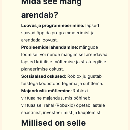
Mida see mäng
arendab?
Loovus ja programmeerimine:
lapsed
saavad õppida programmeerimist ja
arendada loovust.
Probleemide lahendamine:
mängude
loomisel või nende mängimisel arendavad
lapsed kriitilise mõtlemise ja strateegilise
planeerimise oskust.
Sotsiaalsed oskused:
Roblox julgustab
teistega kooostööd tegema ja suhtlema.
Majanduslik mõtlemine:
Robloxi
virtuaalne majandus, mis põhineb
virtuaalsel rahal (Robuxid) õpetab lastele
säästmist, investeerimist ja kauplemist.
Millised on selle