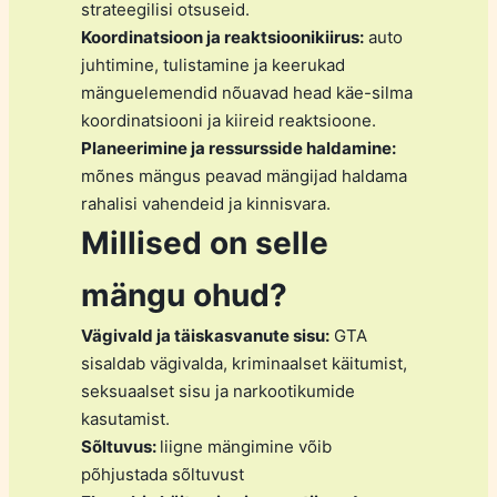
strateegilisi otsuseid.
Koordinatsioon ja reaktsioonikiirus:
auto
juhtimine, tulistamine ja keerukad
mänguelemendid nõuavad head käe-silma
koordinatsiooni ja kiireid reaktsioone.
Planeerimine ja ressursside haldamine:
mõnes mängus peavad mängijad haldama
rahalisi vahendeid ja kinnisvara.
Millised on selle
mängu ohud?
Vägivald ja täiskasvanute sisu:
GTA
sisaldab vägivalda, kriminaalset käitumist,
seksuaalset sisu ja narkootikumide
kasutamist.
Sõltuvus:
liigne mängimine võib
põhjustada sõltuvust