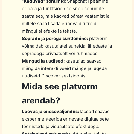
“Kaduvad” sõnumid:
Snapchat’i peamine
eripära ja funktsioon seisneb sõnumite
saatmises, mis kaovad pärast vaatamist ja
millele saab lisada erinevaid filtreid,
mängulisi efekte ja tekste.
Sõprade ja perega suhtlemine:
platvorm
võimaldab kasutajatel suhelda lähedaste ja
sõpradega privaatselt või rühmades.
Mängud ja uudised:
kasutajad saavad
mängida interaktiivseid mänge ja lugeda
uudiseid Discover sektsioonis.
Mida see platvorm
arendab?
Loovus ja eneseväljendus:
lapsed saavad
eksperimenteerida erinevate digitaalsete
tööriistade ja visuaalsete efektidega.
Sotsiaalsed oskused:
suhtlemine teiste