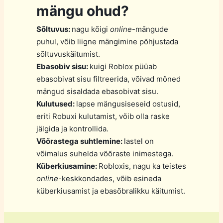
mängu ohud?
Sõltuvus:
nagu kõigi
online
-mängude
puhul, võib liigne mängimine põhjustada
sõltuvuskäitumist.
Ebasobiv sisu:
kuigi Roblox püüab
ebasobivat sisu filtreerida, võivad mõned
mängud sisaldada ebasobivat sisu.
Kulutused:
lapse mängusiseseid ostusid,
eriti Robuxi kulutamist, võib olla raske
jälgida ja kontrollida.
Võõrastega suhtlemine:
lastel on
võimalus suhelda võõraste inimestega.
Küberkiusamine:
Robloxis, nagu ka teistes
online-
keskkondades, võib esineda
küberkiusamist ja ebasõbralikku käitumist.