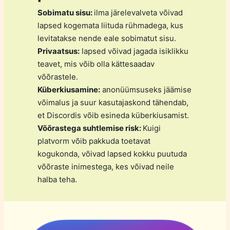
Sobimatu sisu:
ilma järelevalveta võivad
lapsed kogemata liituda rühmadega, kus
levitatakse nende eale sobimatut sisu.
Privaatsus:
lapsed võivad jagada isiklikku
teavet, mis võib olla kättesaadav
võõrastele.
Küberkiusamine:
anonüümsuseks jäämise
võimalus ja suur kasutajaskond tähendab,
et Discordis võib esineda küberkiusamist.
Võõrastega suhtlemise risk:
Kuigi
platvorm võib pakkuda toetavat
kogukonda, võivad lapsed kokku puutuda
võõraste inimestega, kes võivad neile
halba teha.