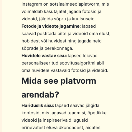
Instagram on sotsiaalmeediaplatvorm, mis
võimaldab kasutajatel jagada fotosid ja
videoid, jälgida sõpru ja kuulsuseid.
Fotode ja videote jagamine:
lapsed
saavad postitada pilte ja videoid oma elust,
hobidest või huvidest ning jagada neid
sõprade ja perekonnaga.
Huvidele vastav sisu:
lapsed leiavad
personaliseeritud soovitusalgoritmi abil
oma huvidele vastavaid fotosid ja videoid.
Mida see platvorm
arendab?
Hariduslik sisu:
lapsed saavad jälgida
kontosid, mis jagavad teadmisi, õpetlikke
videoid ja inspireerivaid lugusid
erinevatest eluvaldkondadest, aidates