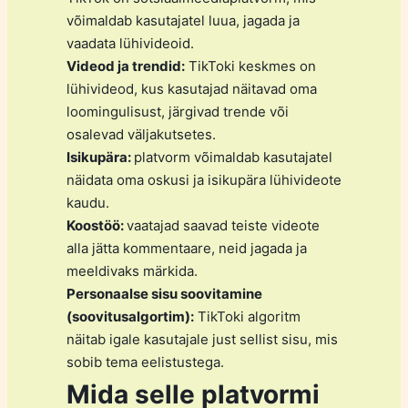
võimaldab kasutajatel luua, jagada ja
vaadata lühivideoid.
Videod ja trendid:
TikToki keskmes on
lühivideod, kus kasutajad näitavad oma
loomingulisust, järgivad trende või
osalevad väljakutsetes.
Isikupära:
platvorm võimaldab kasutajatel
näidata oma oskusi ja isikupära lühivideote
kaudu.
Koostöö:
vaatajad saavad teiste videote
alla jätta kommentaare, neid jagada ja
meeldivaks märkida.
Personaalse sisu soovitamine
(soovitusalgortim):
TikToki algoritm
näitab igale kasutajale just sellist sisu, mis
sobib tema eelistustega.
Mida selle platvormi