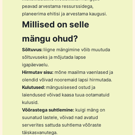
peavad arvestama ressurssidega,
planeerima ehitisi ja arvestama kaugusi.
Millised on selle
mängu ohud?
Sõltuvus:
liigne mängimine võib muutuda
sõltuvuseks ja mõjutada lapse
igapäevaelu.
Hirmutav sisu:
mõne maailma vaenlased ja
olendid võivad nooremaid lapsi hirmutada.
Kulutused:
mängusisesed ostud ja
laiendused võivad kaasa tuua ootamatuid
kulusid.
Võõrastega suhtlemine:
kuigi mäng on
suunatud lastele, võivad nad avatud
serverites sattuda suhtlema võõraste
täiskasvanutega.