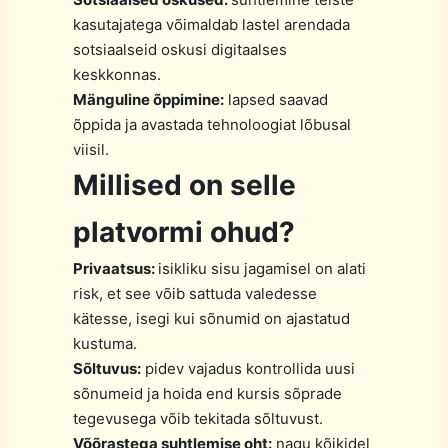
kasutajatega võimaldab lastel arendada
sotsiaalseid oskusi digitaalses
keskkonnas.
Mänguline õppimine:
lapsed saavad
õppida ja avastada tehnoloogiat lõbusal
viisil.
Millised on selle
platvormi ohud?
Privaatsus:
isikliku sisu jagamisel on alati
risk, et see võib sattuda valedesse
kätesse, isegi kui sõnumid on ajastatud
kustuma.
Sõltuvus:
pidev vajadus kontrollida uusi
sõnumeid ja hoida end kursis sõprade
tegevusega võib tekitada sõltuvust.
Võõrastega suhtlemise oht:
nagu kõikidel