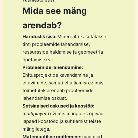
Mida see mäng
arendab?
Hariduslik sisu:
Minecrafti kasutatakse
tihti probleemide lahendamise,
ressursside haldamise ja geomeetria
õpetamiseks.
Probleemide lahendamine:
Ehitusprojektide kavandamine ja
elluviimine, samuti ellujäämisrežiimis
toimetulek arendab probleemide
lahendamise oskust.
Sotsiaalsed oskused ja koostöö:
multiplayer
režiimis mängides õpivad
lapsed koostööd ja suhtlemist teiste
mängijatega.
Matemaatiline mõtlemine:
mängijad