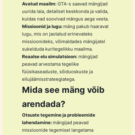
Avatud maailm:
GTA-s saavad mängijad
uurida laia, detailset keskkonda ja valida,
kuidas nad soovivad mängus aega veeta.
Missioonid ja lugu:
mäng pakub haaravat
lugu, mis on jaotatud erinevateks
missioonideks, võimaldades mängijatel
sukelduda kuritegelikku maailma.
Reaalse elu simulatsioon:
mängijad
peavad arvestama tegelike
füüsikaseaduste, sõiduoskuste ja
ellujäämisstrateegiatega.
Mida see mäng võib
arendada?
Otsuste tegemine ja probleemide
lahendamine:
mängijad peavad
missioonide tegemisel langetama