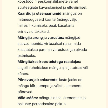
koostööd meeskonnaliikmete vahel
strateegiate kavandamisel ja elluviimisel.
Kaardid ja stsenaariumid:
mängus on
mitmesuguseid kaarte (mänguvälju),
milles liikumiseks peab kasutama
erinevaid taktikaid.
Mängija areng ja varustus:
mängijad
saavad teenida virtuaalset raha, mida
kasutatakse parema varustuse ja relvade
ostmiseks.
Mängitakse koos teistega reaalajas:
sageli suheldakse mängu ajal jututoas või
kõnes.
Põnevus ja konkurents:
laste jaoks on
mängu kiire tempo ja võistlusmoment
põnevad.
Võidurõõm:
mängus edasi arenemine ja
oskuste parandamine pakub