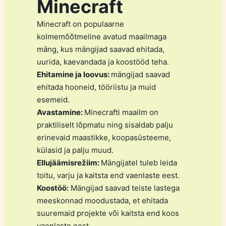
Minecraft
Minecraft on populaarne
kolmemõõtmeline avatud maailmaga
mäng, kus mängijad saavad ehitada,
uurida, kaevandada ja koostööd teha.
Ehitamine ja loovus:
mängijad saavad
ehitada hooneid, tööriistu ja muid
esemeid.
Avastamine:
Minecrafti maailm on
praktiliselt lõpmatu ning sisaldab palju
erinevaid maastikke, koopasüsteeme,
külasid ja palju muud.
Ellujäämisrežiim:
Mängijatel tuleb leida
toitu, varju ja kaitsta end vaenlaste eest.
Koostöö:
Mängijad saavad teiste lastega
meeskonnad moodustada, et ehitada
suuremaid projekte või kaitsta end koos
vaenlaste eest.