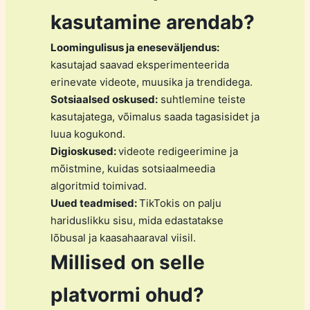
kasutamine arendab?
Loomingulisus ja eneseväljendus:
kasutajad saavad eksperimenteerida
erinevate videote, muusika ja trendidega.
Sotsiaalsed oskused:
suhtlemine teiste
kasutajatega, võimalus saada tagasisidet ja
luua kogukond.
Digioskused:
videote redigeerimine ja
mõistmine, kuidas sotsiaalmeedia
algoritmid toimivad.
Uued teadmised:
TikTokis on palju
hariduslikku sisu, mida edastatakse
lõbusal ja kaasahaaraval viisil.
Millised on selle
platvormi ohud?