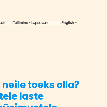
astele
Tellimine
Lapsevanemale
In English
neile toeks olla?
stele laste