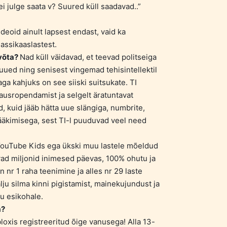
 ei julge saata v? Suured küll saadavad..”
videoid ainult lapsest endast, vaid ka
lassikaaslastest.
 võta?
Nad küll väidavad, et teevad politseiga
uued ning senisest vingemad tehisintellektil
a kahjuks on see siiski suitsukate. TI
 lausropendamist ja selgelt äratuntavat
, kuid jääb hätta uue slängiga, numbrite,
äkimisega, sest TI-l puuduvad veel need
 YouTube Kids ega ükski muu lastele mõeldud
ad miljonid inimesed päevas, 100% ohutu ja
n nr 1 raha teenimine ja alles nr 29 laste
lju silma kinni pigistamist, mainekujundust ja
u esikohale.
a?
bloxis registreeritud õige vanusega! Alla 13-