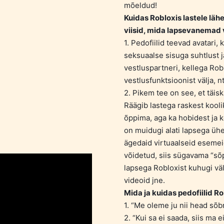
mõeldud!
Kuidas Robloxis lastele läh
viisid, mida lapsevanemad 
1. Pedofiilid teevad avatari,
seksuaalse sisuga suhtlust ja
vestluspartneri, kellega Ro
vestlusfunktsioonist välja, n
2. Pikem tee on see, et täisk
Räägib lastega raskest kool
õppima, aga ka hobidest ja k
on muidugi alati lapsega ühe
ägedaid virtuaalseid esemeid
võidetud, siis sügavama “sõ
lapsega Robloxist kuhugi väl
videoid jne.
Mida ja kuidas pedofiilid R
1. “Me oleme ju nii head sõb
2. “Kui sa ei saada, siis ma 