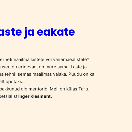
aste ja eakate
nternetimaailma lastele või vanemaealistele?
used on erinevad, on mure sama. Laste ja
ina tehnilisemas maailmas vajaka. Puudu on ka
elt õpetaks.
pakkunud digimentorid. Meil on külas Tartu
etsialist
Inger Klesment.