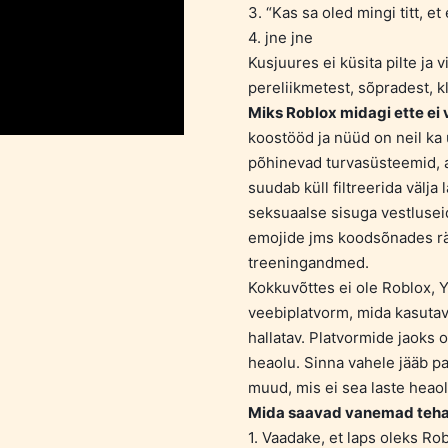
3. “Kas sa oled mingi titt, et
4. jne jne
Kusjuures ei küsita pilte ja 
pereliikmetest, sõpradest, k
Miks Roblox midagi ette ei
koostööd ja nüüd on neil ka 
põhinevad turvasüsteemid, ag
suudab küll filtreerida välja
seksuaalse sisuga vestluseid
emojide jms koodsõnades rä
treeningandmed.
Kokkuvõttes ei ole Roblox,
veebiplatvorm, mida kasutav
hallatav. Platvormide jaoks o
heaolu. Sinna vahele jääb pa
muud, mis ei sea laste heaol
Mida saavad vanemad teh
1. Vaadake, et laps oleks Ro