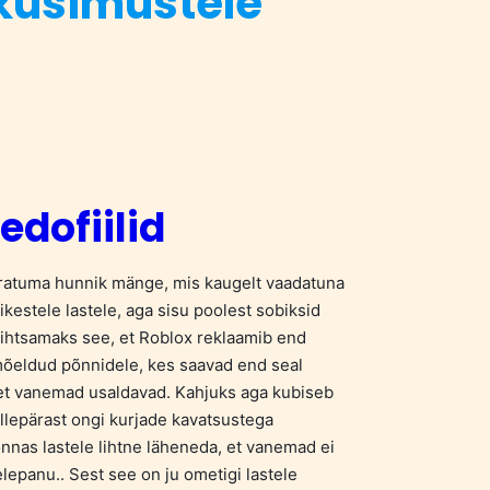
 küsimustele
edofiilid
ratuma hunnik mänge, mis kaugelt vaadatuna
kestele lastele, aga sisu poolest sobiksid
 lihtsamaks see, et Roblox reklaamib end
õeldud põnnidele, kes saavad end seal
, et vanemad usaldavad. Kahjuks aga kubiseb
ellepärast ongi kurjade kavatsustega
nnas lastele lihtne läheneda, et vanemad ei
lepanu.. Sest see on ju ometigi lastele