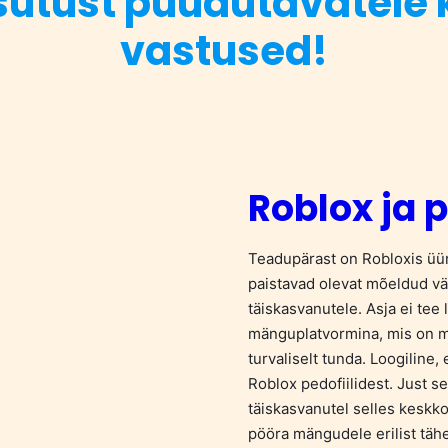
sutust puudutavatele
vastused!
Roblox ja p
Teadupärast on Robloxis üü
paistavad olevat mõeldud väi
täiskasvanutele. Asja ei tee
mänguplatvormina, mis on m
turvaliselt tunda. Loogiline
Roblox pedofiilidest. Just s
täiskasvanutel selles keskko
pööra mängudele erilist tähe