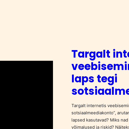
Targalt int
veebisemi
laps tegi
sotsiaalm
Targalt internetis veebisemin
sotsiaalmeediakonto”, arut
lapsed kasutavad? Miks nad
võimalused ja riskid? Näitek