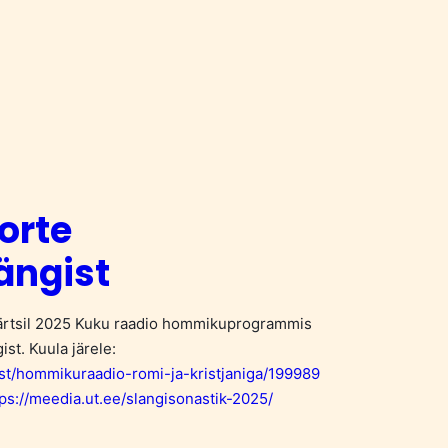
orte
längist
märtsil 2025 Kuku raadio hommikuprogrammis
ist. Kuula järele:
ast/hommikuraadio-romi-ja-kristjaniga/199989
tps://meedia.ut.ee/slangisonastik-2025/