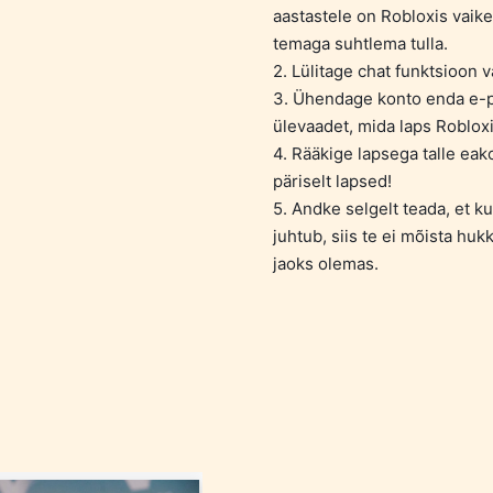
aastastele on Robloxis vaike
temaga suhtlema tulla.
2. Lülitage chat funktsioon vä
3. Ühendage konto enda e-po
ülevaadet, mida laps Robloxi
4. Rääkige lapsega talle eako
päriselt lapsed!
5. Andke selgelt teada, et k
juhtub, siis te ei mõista hukk
jaoks olemas.