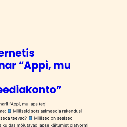
ernetis
nar “Appi, mu
eediakonto”
aril “Appi, mu laps tegi
ame:
Milliseid sotsiaalmeedia rakendusi
 seda teevad?
Millised on sealsed
s kuidas mõjutavad lapse käitumist platvormi