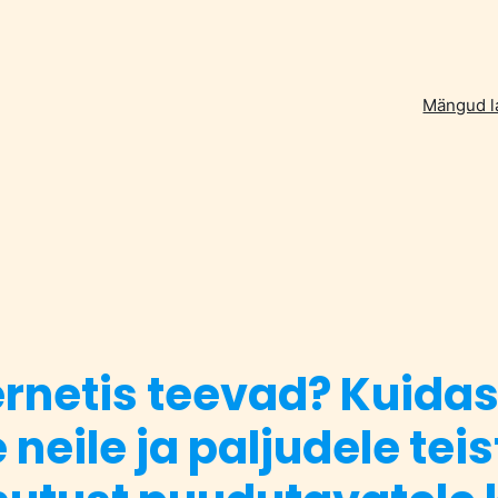
Mängud l
rnetis teevad? Kuidas 
e neile ja paljudele tei