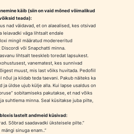
enemine käib (siin on vaid mõned võimalikud
võiksid teada):
 kus nad väidavad, et on alaealised, kes otsivad
 leiavadki väga lihtsalt endale
bloxi mingil määratud modereeritud
t Discordi või Snapchatti minna.
asvanu lihtsalt teeskleb toredat lapsukest.
ikohustusest, vanematest, kes sunnivad
õigest muust, mis last võiks huvitada. Pedofiil
l nõul ja kiidab teda taevani. Pakub näiteks ka
 ja üldse ujub külje alla. Kui lapse usaldus on
pruse” sobitamiseks pakutakse, et nad võiks
ja suhtlema minna. Seal küsitakse juba pilte,
obloxis lastelt andmeid küsivad:
rad. Sõbrad saadavadki üksteisele pilte.”
ei mängi sinuga enam..”