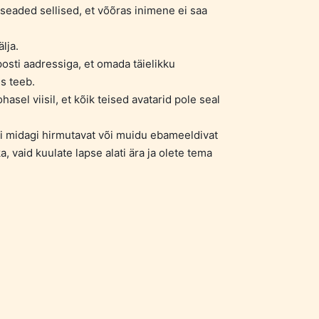
seaded sellised, et võõras inimene ei saa
lja.
sti aadressiga, et omada täielikku
s teeb.
hasel viisil, et kõik teised avatarid pole seal
ui midagi hirmutavat või muidu ebameeldivat
a, vaid kuulate lapse alati ära ja olete tema