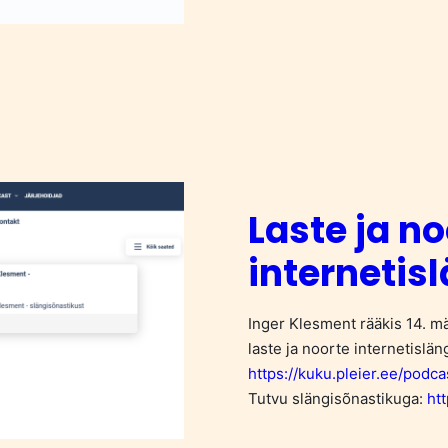
Laste ja no
internetis
Inger Klesment rääkis 14. 
laste ja noorte internetisläng
https://kuku.pleier.ee/podc
Tutvu slängisõnastikuga:
ht