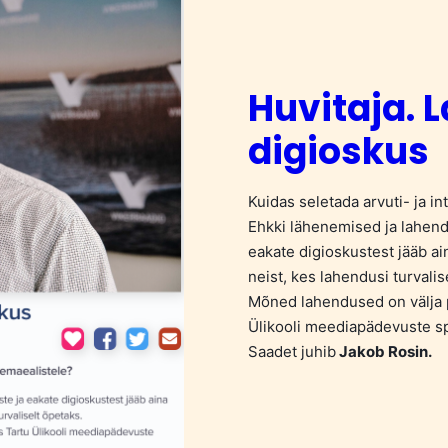
Huvitaja. L
digioskus
Kuidas seletada arvuti- ja i
Ehkki lähenemised ja lahend
eakate digioskustest jääb a
neist, kes lahendusi turvalis
Mõned lahendused on välja 
Ülikooli meediapädevuste sp
Saadet juhib
Jakob Rosin.